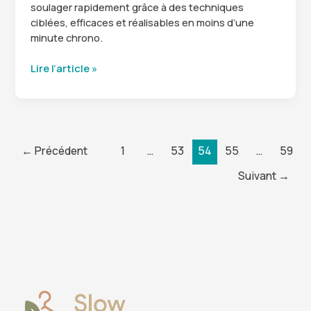
soulager rapidement grâce à des techniques
ciblées, efficaces et réalisables en moins d’une
minute chrono.
Soulager
Lire l’article »
une
sciatique
en
60
secondes
←
Précédent
1
…
53
54
55
…
59
:
5
Suivant
→
techniques
efficaces
et
immédiates