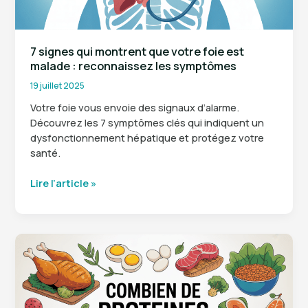
7 signes qui montrent que votre foie est
malade : reconnaissez les symptômes
19 juillet 2025
Votre foie vous envoie des signaux d’alarme.
Découvrez les 7 symptômes clés qui indiquent un
dysfonctionnement hépatique et protégez votre
santé.
7
Lire l’article »
signes
qui
montrent
que
votre
foie
est
malade