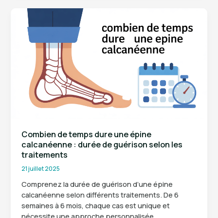
les
7
erreurs
à
éviter
pour
mieux
les
gérer
Combien de temps dure une épine
calcanéenne : durée de guérison selon les
traitements
21 juillet 2025
Comprenez la durée de guérison d’une épine
calcanéenne selon différents traitements. De 6
semaines à 6 mois, chaque cas est unique et
nécessite une approche personnalisée.