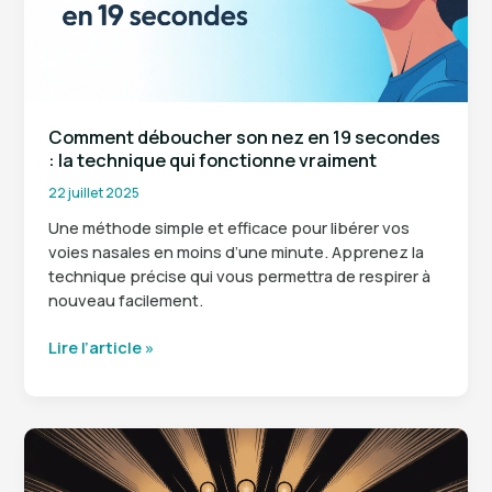
Comment déboucher son nez en 19 secondes
: la technique qui fonctionne vraiment
22 juillet 2025
Une méthode simple et efficace pour libérer vos
voies nasales en moins d’une minute. Apprenez la
technique précise qui vous permettra de respirer à
nouveau facilement.
Comment
Lire l’article »
déboucher
son
nez
en
19
secondes