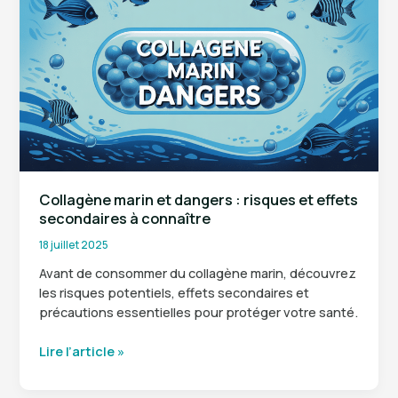
:
apports
recommandés
selon
votre
profil
Collagène marin et dangers : risques et effets
secondaires à connaître
18 juillet 2025
Avant de consommer du collagène marin, découvrez
les risques potentiels, effets secondaires et
précautions essentielles pour protéger votre santé.
Collagène
Lire l’article »
marin
et