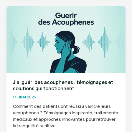
dangers
:
risques
et
effets
secondaires
à
connaître
J’ai guéri des acouphènes : témoignages et
solutions qui fonctionnent
17 juillet 2025
Comment des patients ont réussi à vaincre leurs
acouphènes ? Témoignages inspirants, traitements
médicaux et approches innovantes pour retrouver
la tranquillité auditive.