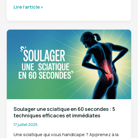
J’ai
Lire l’article »
guéri
des
acouphènes
:
témoignages
et
solutions
qui
fonctionnent
Soulager une sciatique en 60 secondes : 5
techniques efficaces et immédiates
17 juillet 2025
Une sciatique qui vous handicape ? Apprenez à la