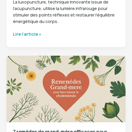
La luxopuncture, technique innovante issue de
l’acupuncture, utilise la lumière infrarouge pour
stimuler des points réflexes et restaurer l’équilibre
énergétique du corps.
Luxopuncture
Lire l’article »
:
définition,
fonctionnement
et
applications
thérapeutiques
7 remèdes de grand-mère efficaces pour