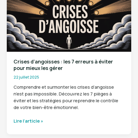
:
la
technique
qui
fonctionne
vraiment
Crises d’angoisses : les 7 erreurs à éviter
pour mieux les gérer
22 juillet 2025
Comprendre et surmonter les crises d’angoisse
n’est pas impossible. Découvrez les 7 pièges à
éviter et les stratégies pour reprendre le contrôle
de votre bien-être émotionnel.
Crises
Lire l’article »
d’angoisses
: