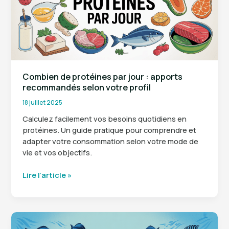
:
reconnaissez
les
symptômes
Combien de protéines par jour : apports
recommandés selon votre profil
18 juillet 2025
Calculez facilement vos besoins quotidiens en
protéines. Un guide pratique pour comprendre et
adapter votre consommation selon votre mode de
vie et vos objectifs.
Combien
Lire l’article »
de
protéines
par
jour