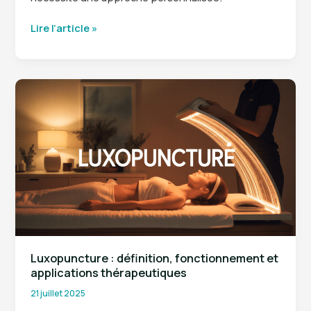
Combien
Lire l’article »
de
temps
dure
une
épine
calcanéenne
:
durée
de
guérison
selon
les
traitements
Luxopuncture : définition, fonctionnement et
applications thérapeutiques
21 juillet 2025