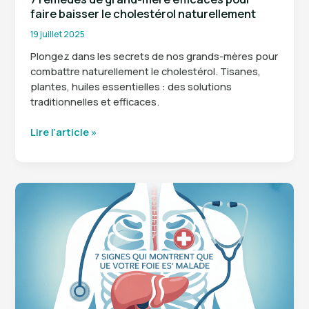
faire baisser le cholestérol naturellement
19 juillet 2025
Plongez dans les secrets de nos grands-mères pour
combattre naturellement le cholestérol. Tisanes,
plantes, huiles essentielles : des solutions
traditionnelles et efficaces.
7
Lire l’article »
remèdes
de
grand-
mère
efficaces
pour
faire
baisser
le
cholestérol
naturellement