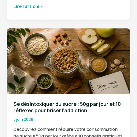
Aponévrosite
Lire l’article »
plantaire
:
le
baume
du
tigre
est-
il
une
solution
efficace
pour
vos
douleurs
Se désintoxiquer du sucre : 50g par jour et 10
au
réflexes pour briser l’addiction
talon
3 juin 2026
?
Découvrez comment réduire votre consommation
de sucre à 50g par jour grâce à 10 conseils pratiques