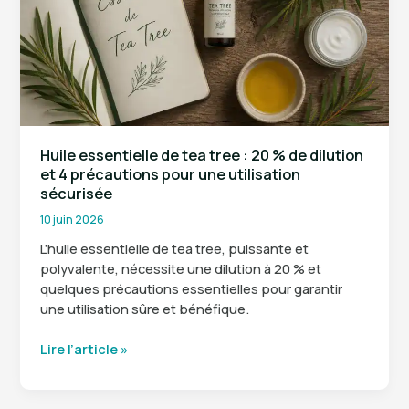
naturels
pour
soulager
la
douleur
et
remarcher
sans
Huile essentielle de tea tree : 20 % de dilution
gêne
et 4 précautions pour une utilisation
sécurisée
10 juin 2026
L’huile essentielle de tea tree, puissante et
polyvalente, nécessite une dilution à 20 % et
quelques précautions essentielles pour garantir
une utilisation sûre et bénéfique.
Huile
Lire l’article »
essentielle
de
tea