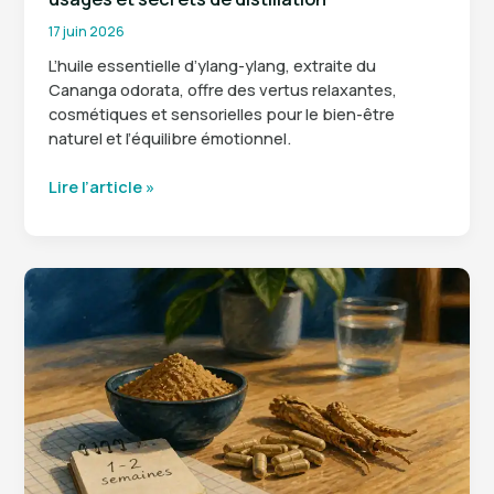
remercier
17 juin 2026
L’huile essentielle d’ylang-ylang, extraite du
Cananga odorata, offre des vertus relaxantes,
cosmétiques et sensorielles pour le bien-être
naturel et l’équilibre émotionnel.
Huile
Lire l’article »
essentielle
d’ylang-
ylang
:
bienfaits,
usages
et
secrets
de
distillation