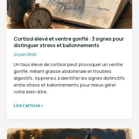
Cortisol élevé et ventre gonflé : 3 signes pour
distinguer stress et ballonnements
24 juin 2026
Un taux élevé de cortisol peut provoquer un ventre
gonflé, mêlant graisse abdominale et troubles
digestifs. Apprenez à identifier les signes distinctifs
entre stress et ballonnements pour mieux gérer
votre bien-être.
Cortisol
Lire l’article »
élevé
et
ventre
gonflé
: