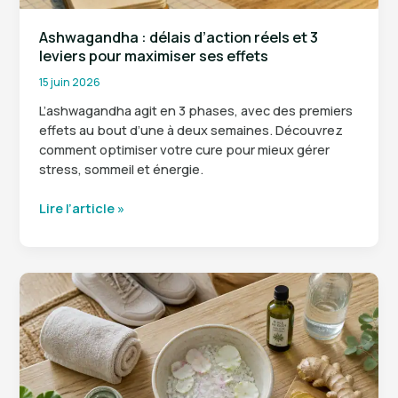
Ashwagandha : délais d’action réels et 3
leviers pour maximiser ses effets
15 juin 2026
L’ashwagandha agit en 3 phases, avec des premiers
effets au bout d’une à deux semaines. Découvrez
comment optimiser votre cure pour mieux gérer
stress, sommeil et énergie.
Ashwagandha
Lire l’article »
:
délais
d’action
réels
et
3
leviers
pour
maximiser