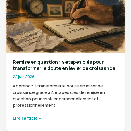
3
signes
pour
distinguer
stress
et
ballonnements
Remise en question : 4 étapes clés pour
transformer le doute en levier de croissance
22 juin 2026
Apprenez à transformer le doute en levier de
croissance grâce à 4 étapes clés de remise en
question pour évoluer personnellement et
professionnellement.
Remise
Lire l’article »
en
question