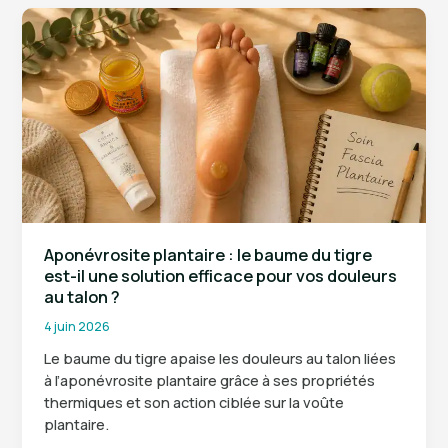
tree
:
20
%
de
dilution
et
4
précautions
pour
une
Aponévrosite plantaire : le baume du tigre
utilisation
est-il une solution efficace pour vos douleurs
sécurisée
au talon ?
4 juin 2026
Le baume du tigre apaise les douleurs au talon liées
à l’aponévrosite plantaire grâce à ses propriétés
thermiques et son action ciblée sur la voûte
plantaire.