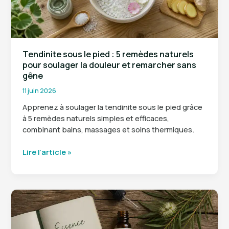
ses
effets
Tendinite sous le pied : 5 remèdes naturels
pour soulager la douleur et remarcher sans
gêne
11 juin 2026
Apprenez à soulager la tendinite sous le pied grâce
à 5 remèdes naturels simples et efficaces,
combinant bains, massages et soins thermiques.
Tendinite
Lire l’article »
sous
le
pied
:
5
remèdes