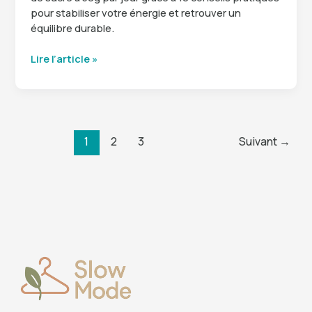
pour stabiliser votre énergie et retrouver un
équilibre durable.
Se
Lire l’article »
désintoxiquer
du
sucre
:
50g
1
2
3
Suivant
→
par
jour
et
10
réflexes
pour
briser
l’addiction