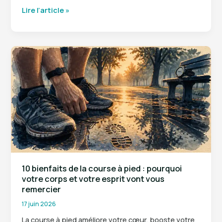
Diurétique
Lire l’article »
naturel
puissant
:
5
plantes
pour
drainer
efficacement
sans
fatigue
10 bienfaits de la course à pied : pourquoi
votre corps et votre esprit vont vous
remercier
17 juin 2026
La course à pied améliore votre cœur, booste votre