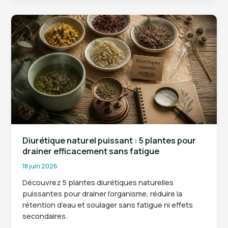
:
4
étapes
clés
pour
transformer
le
doute
en
levier
de
croissance
Diurétique naturel puissant : 5 plantes pour
drainer efficacement sans fatigue
18 juin 2026
Découvrez 5 plantes diurétiques naturelles
puissantes pour drainer l’organisme, réduire la
rétention d’eau et soulager sans fatigue ni effets
secondaires.