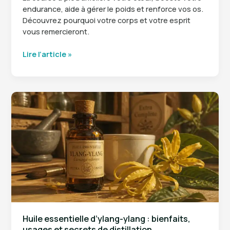
endurance, aide à gérer le poids et renforce vos os.
Découvrez pourquoi votre corps et votre esprit
vous remercieront.
10
Lire l’article »
bienfaits
de
la
course
à
pied
:
pourquoi
votre
corps
et
votre
esprit
vont
Huile essentielle d’ylang-ylang : bienfaits,
vous
usages et secrets de distillation