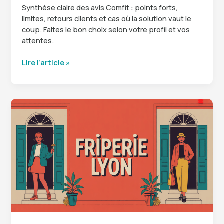
Synthèse claire des avis Comfit : points forts,
limites, retours clients et cas où la solution vaut le
coup. Faites le bon choix selon votre profil et vos
attentes.
Comfit
Lire l’article »
avis
:
ce
qu’il
faut
vraiment
savoir
avant
de
vous
lancer