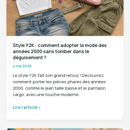
française
et
l’art
de
la
coupe
parfaite
Style Y2K : comment adopter la mode des
années 2000 sans tomber dans le
déguisement ?
4 mai 2026
Le style Y2K fait son grand retour ! Découvrez
comment porter les pièces phares des années
2000, comme le jean taille basse et le pantalon
cargo, avec une touche moderne.
Style
Lire l’article »
Y2K
:
comment