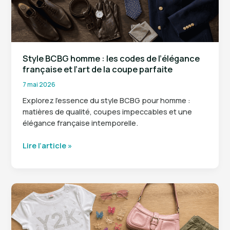
Style BCBG homme : les codes de l’élégance
française et l’art de la coupe parfaite
7 mai 2026
Explorez l’essence du style BCBG pour homme :
matières de qualité, coupes impeccables et une
élégance française intemporelle.
Style
Lire l’article »
BCBG
homme
:
les
codes
de
l’élégance