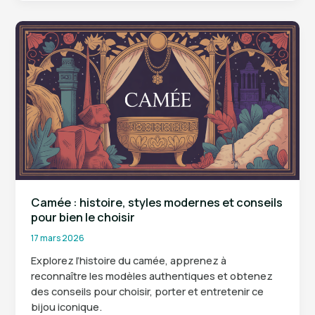
comment
sublimer
votre
silhouette
sans
filtre
ni
pression
Camée : histoire, styles modernes et conseils
pour bien le choisir
17 mars 2026
Explorez l’histoire du camée, apprenez à
reconnaître les modèles authentiques et obtenez
des conseils pour choisir, porter et entretenir ce
bijou iconique.