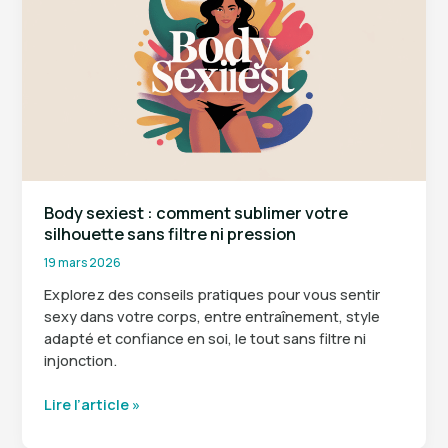
choisir
et
l’associer
à
votre
style
Body sexiest : comment sublimer votre
silhouette sans filtre ni pression
19 mars 2026
Explorez des conseils pratiques pour vous sentir
sexy dans votre corps, entre entraînement, style
adapté et confiance en soi, le tout sans filtre ni
injonction.
Body
Lire l’article »
sexiest
: