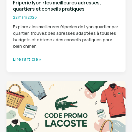
Friperie lyon : les meilleures adresses,
quartiers et conseils pratiques
22 mars 2026
Explorez les meilleures friperies de Lyon quartier par
quartier, trouvez des adresses adaptées à tous les
budgets et obtenez des conseils pratiques pour
bien chiner.
Friperie
Lire l’article »
lyon
:
les
meilleures
adresses,
quartiers
et
conseils
pratiques