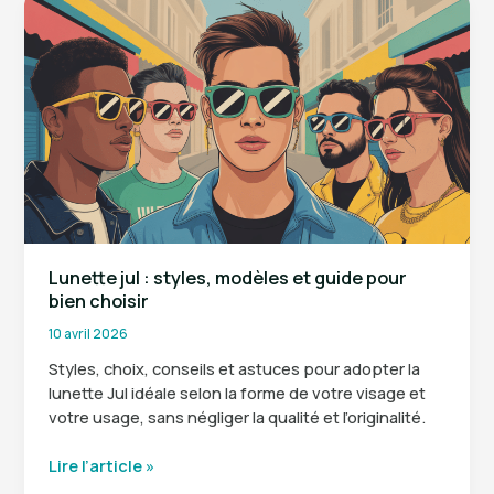
adopter
la
mode
des
années
2000
sans
tomber
dans
le
déguisement
?
Lunette jul : styles, modèles et guide pour
bien choisir
10 avril 2026
Styles, choix, conseils et astuces pour adopter la
lunette Jul idéale selon la forme de votre visage et
votre usage, sans négliger la qualité et l’originalité.
Lunette
Lire l’article »
jul :