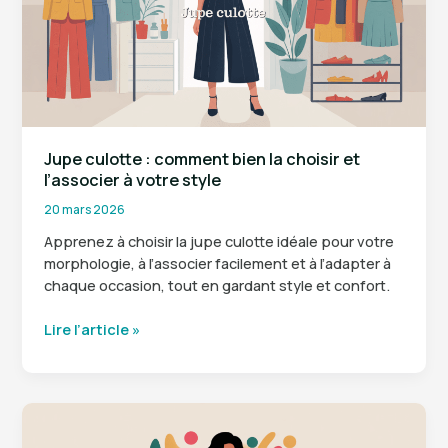
vraiment
intéressantes
Jupe culotte : comment bien la choisir et
l’associer à votre style
20 mars 2026
Apprenez à choisir la jupe culotte idéale pour votre
morphologie, à l’associer facilement et à l’adapter à
chaque occasion, tout en gardant style et confort.
Jupe
Lire l’article »
culotte
:
comment
bien
la