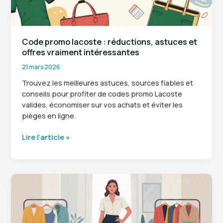
Code promo lacoste : réductions, astuces et
offres vraiment intéressantes
21 mars 2026
Trouvez les meilleures astuces, sources fiables et
conseils pour profiter de codes promo Lacoste
valides, économiser sur vos achats et éviter les
pièges en ligne.
Code
Lire l’article »
promo
lacoste
:
réductions,
astuces
et
offres