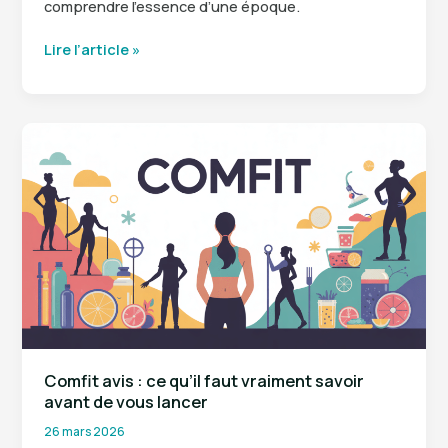
comprendre l’essence d’une époque.
Femmes
Lire l’article »
années
20
:
style,
liberté
et
héritage
d’une
décennie
iconique
Comfit avis : ce qu’il faut vraiment savoir
avant de vous lancer
26 mars 2026