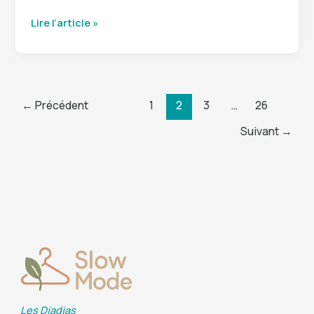
Camée :
Lire l’article »
histoire,
styles
modernes
et
conseils
←
Précédent
1
2
3
…
26
pour
bien
Suivant
→
le
choisir
Les Djadjas