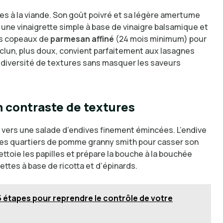
gnes à la viande. Son goût poivré et sa légère amertume
une vinaigrette simple à base de vinaigre balsamique et
ues copeaux de
parmesan affiné
(24 mois minimum) pour
esclun, plus doux, convient parfaitement aux lasagnes
diversité de textures sans masquer les saveurs
n contraste de textures
 vers une salade d’endives finement émincées. L’endive
des quartiers de pomme granny smith pour casser son
ttoie les papilles et prépare la bouche à la bouchée
ettes à base de ricotta et d’épinards.
 étapes pour reprendre le contrôle de votre