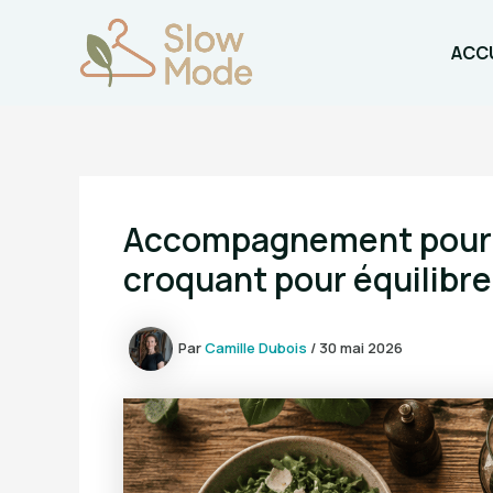
Aller
au
ACCU
contenu
Accompagnement pour la
croquant pour équilibre
Par
Camille Dubois
/
30 mai 2026