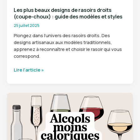
Les plus beaux designs de rasoirs droits
(coupe-choux) : guide des modèles et styles
25 juillet 2025
Plongez dans l’univers des rasoirs droits. Des
designs artisanaux aux modèles traditionnels,
apprenez à reconnaître et choisir le rasoir qui vous
correspond.
Les
Lire l’article »
plus
beaux
designs
de
rasoirs
droits
(coupe-
choux)
:
guide