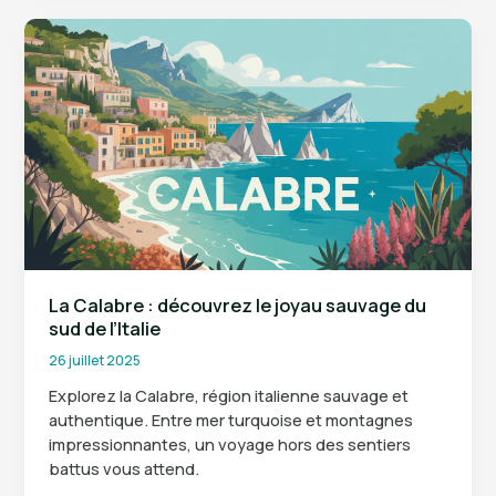
séjours,
destinations
et
offres
promotionnelles
La Calabre : découvrez le joyau sauvage du
sud de l’Italie
26 juillet 2025
Explorez la Calabre, région italienne sauvage et
authentique. Entre mer turquoise et montagnes
impressionnantes, un voyage hors des sentiers
battus vous attend.