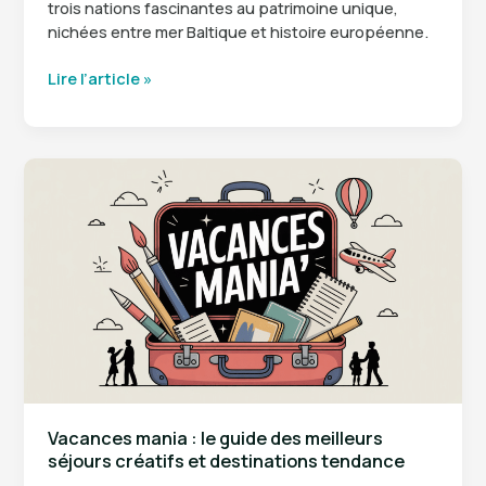
trois nations fascinantes au patrimoine unique,
nichées entre mer Baltique et histoire européenne.
Les
Lire l’article »
pays
baltes
:
découverte
de
l’Estonie,
la
Lettonie
et
la
Lituanie
Vacances mania : le guide des meilleurs
séjours créatifs et destinations tendance