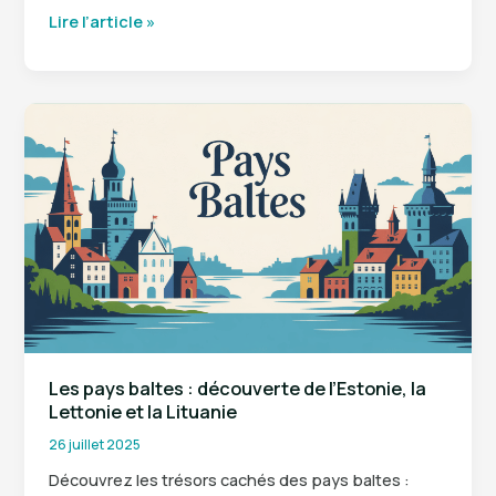
La
Lire l’article »
Calabre
:
découvrez
le
joyau
sauvage
du
sud
de
l’Italie
Les pays baltes : découverte de l’Estonie, la
Lettonie et la Lituanie
26 juillet 2025
Découvrez les trésors cachés des pays baltes :