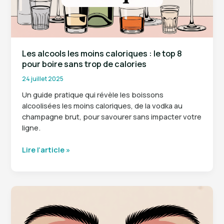
des
modèles
et
styles
Les alcools les moins caloriques : le top 8
pour boire sans trop de calories
24 juillet 2025
Un guide pratique qui révèle les boissons
alcoolisées les moins caloriques, de la vodka au
champagne brut, pour savourer sans impacter votre
ligne.
Les
Lire l’article »
alcools
les
moins
caloriques
:
le