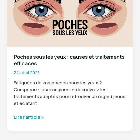
top
8
pour
boire
sans
trop
de
calories
Poches sous les yeux : causes et traitements
efficaces
24 juillet 2025
Fatiguées de vos poches sous les yeux ?
Comprenez leurs origines et découvrez les
traitements adaptés pour retrouver un regard jeune
et éclatant.
Poches
Lire l’article »
sous
les
yeux