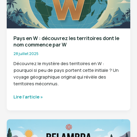
Pays en W : découvrez les territoires dont le
nom commence par W
28 juillet 2025
Découvrez le mystère des territoires en W :
pourquoi si peu de pays portent cette initiale ? Un
voyage géographique original qui révèle des
territoires méconnus.
Pays
Lire l’article »
en
W
:
découvrez
les
territoires