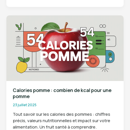
signes
d’intolérance
au
gluten
à
reconnaître
Calories pomme : combien de kcal pour une
pomme
23 juillet 2025
Tout savoir sur les calories des pommes : chiffres
précis, valeurs nutritionnelles et impact sur votre
alimentation. Un fruit santé à comprendre.