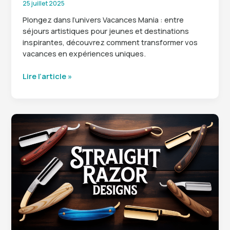
25 juillet 2025
Plongez dans l’univers Vacances Mania : entre
séjours artistiques pour jeunes et destinations
inspirantes, découvrez comment transformer vos
vacances en expériences uniques.
Vacances
Lire l’article »
mania
:
le
guide
des
meilleurs
séjours
créatifs
et
destinations
tendance