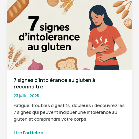
:
causes
et
traitements
efficaces
7 signes d’intolérance au gluten à
reconnaître
23 juillet 2025
Fatigue, troubles digestifs, douleurs : découvrez les
7 signes qui peuvent indiquer une intolérance au
gluten et comprendre votre corps.
7
Lire l’article »