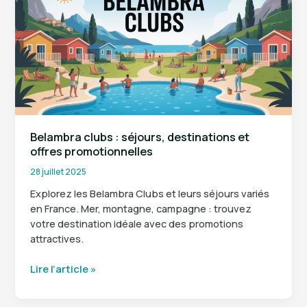
dont
le
nom
commence
par
W
Belambra clubs : séjours, destinations et
offres promotionnelles
28 juillet 2025
Explorez les Belambra Clubs et leurs séjours variés
en France. Mer, montagne, campagne : trouvez
votre destination idéale avec des promotions
attractives.
Belambra
Lire l’article »
clubs
: