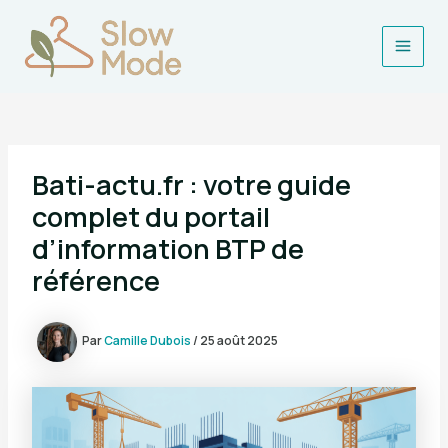
Aller
au
contenu
Main
Men
Bati-actu.fr : votre guide
complet du portail
d’information BTP de
référence
Par
Camille Dubois
/
25 août 2025