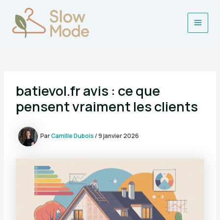
Aller
au
contenu
Main
Men
batievol.fr avis : ce que
pensent vraiment les clients
Par
Camille Dubois
/
9 janvier 2026