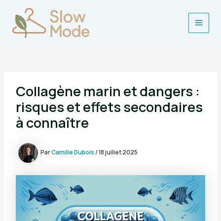
Aller
au
contenu
Main
Men
Collagène marin et dangers :
risques et effets secondaires
à connaître
Par
Camille Dubois
/
18 juillet 2025