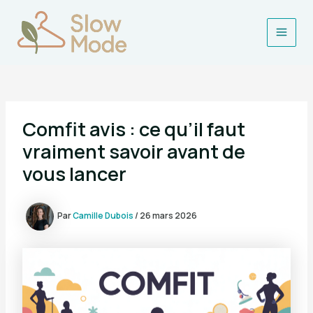
Aller
au
contenu
Main
Men
Comfit avis : ce qu’il faut
vraiment savoir avant de
vous lancer
Par
Camille Dubois
/
26 mars 2026