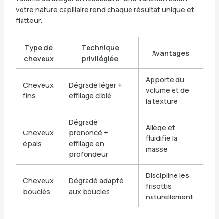
votre nature capillaire rend chaque résultat unique et
flatteur.
Type de
Technique
Avantages
cheveux
privilégiée
Apporte du
Cheveux
Dégradé léger +
volume et de
fins
effilage ciblé
la texture
Dégradé
Allège et
Cheveux
prononcé +
fluidifie la
épais
effilage en
masse
profondeur
Discipline les
Cheveux
Dégradé adapté
frisottis
bouclés
aux boucles
naturellement