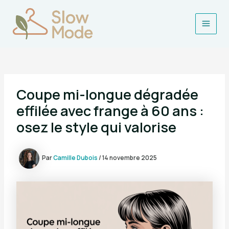
Aller
au
contenu
Main
Men
Coupe mi-longue dégradée
effilée avec frange à 60 ans :
osez le style qui valorise
Par
Camille Dubois
/
14 novembre 2025