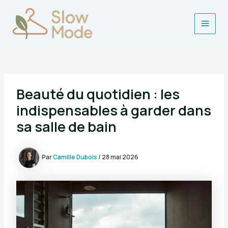
Aller
au
contenu
Main
Men
Beauté du quotidien : les
indispensables à garder dans
sa salle de bain
Par
Camille Dubois
/
28 mai 2026