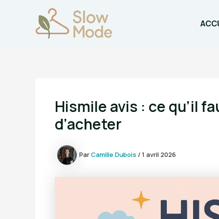
Aller
au
ACCU
contenu
Hismile avis : ce qu’il f
d’acheter
Par
Camille Dubois
/
1 avril 2026