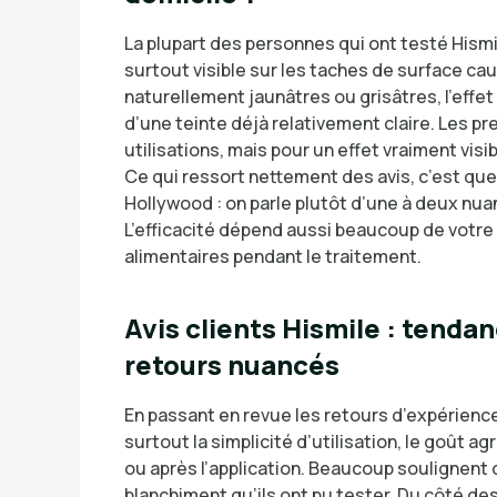
La plupart des personnes qui ont testé Hism
surtout visible sur les taches de surface caus
naturellement jaunâtres ou grisâtres, l’effe
d’une teinte déjà relativement claire. Les pr
utilisations, mais pour un effet vraiment vis
Ce qui ressort nettement des avis, c’est que 
Hollywood : on parle plutôt d’une à deux nua
L’efficacité dépend aussi beaucoup de votr
alimentaires pendant le traitement.
Avis clients Hismile : tenda
retours nuancés
En passant en revue les retours d’expérience
surtout la simplicité d’utilisation, le goût a
ou après l’application. Beaucoup soulignent 
blanchiment qu’ils ont pu tester. Du côté des