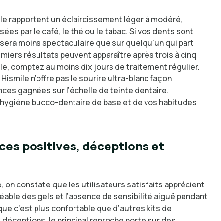
ile rapportent un éclaircissement léger à modéré,
ées par le café, le thé ou le tabac. Si vos dents sont
t sera moins spectaculaire que sur quelqu’un qui part
emiers résultats peuvent apparaître après trois à cinq
ible, comptez au moins dix jours de traitement régulier.
Hismile n’offre pas le sourire ultra-blanc façon
nces gagnées sur l’échelle de teinte dentaire.
e hygiène bucco-dentaire de base et de vos habitudes
nces positives, déceptions et
, on constate que les utilisateurs satisfaits apprécient
gréable des gels et l’absence de sensibilité aiguë pendant
que c’est plus confortable que d’autres kits de
 déceptions, le principal reproche porte sur des