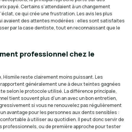
 prix payé. Certains s’attendaient à un changement
éclat, ce qui crée une frustration. Les avis les plus
i avaient des attentes modérées : elles sont satisfaites
asser par la case dentiste, tout en reconnaissant que le
iment professionnel chez le
, Hismile reste clairement moins puissant. Les
ns rapportent généralement une à deux teintes gagnées
te selon le protocole utilisé. La différence principale,
onnel tient souvent plus d’un an avec un bon entretien,
rogressivement si vous ne renouvelez pas régulièrement
e un avantage pour les personnes aux dents sensibles :
onfortable à utiliser au quotidien. Il peut donc servir de
s professionnels, ou de première approche pour tester