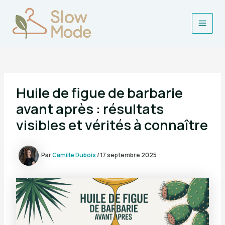
Aller
au
contenu
Main
Men
Huile de figue de barbarie
avant après : résultats
visibles et vérités à connaître
Par
Camille Dubois
/
17 septembre 2025