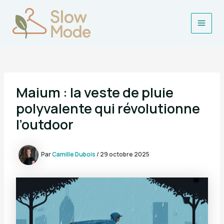
Aller
au
contenu
Main
Men
Maium : la veste de pluie
polyvalente qui révolutionne
l’outdoor
Par
Camille Dubois
/
29 octobre 2025