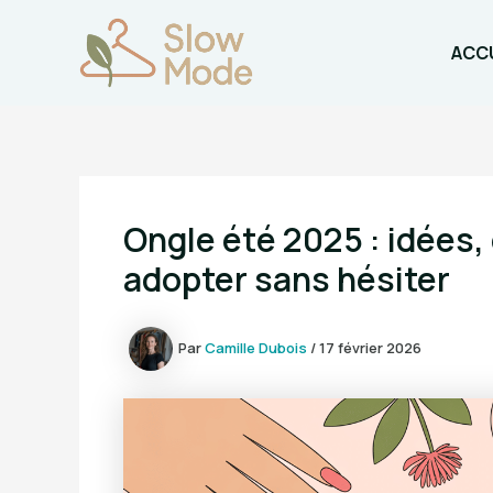
Aller
au
ACCU
contenu
Ongle été 2025 : idées,
adopter sans hésiter
Par
Camille Dubois
/
17 février 2026