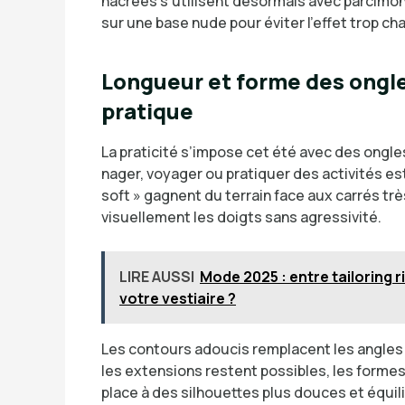
nacrées s’utilisent désormais avec parcimon
sur une base nude pour éviter l’effet trop ch
Longueur et forme des ongl
pratique
La praticité s’impose cet été avec des ongl
nager, voyager ou pratiquer des activités e
soft » gagnent du terrain face aux carrés tr
visuellement les doigts sans agressivité.
LIRE AUSSI
Mode 2025 : entre tailoring
votre vestiaire ?
Les contours adoucis remplacent les angles 
les extensions restent possibles, les forme
place à des silhouettes plus douces et équi