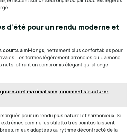
ie, en accent sur un seul ongle ou par touches légères
argé.
es d’été pour un rendu moderne et
es
courts à mi-longs
, nettement plus confortables pour
stivales. Les formes légèrement arrondies ou « almond
ès nets, offrant un compromis élégant qui allonge
 rigoureux et maximalisme, comment structurer
marqués pour un rendu plus naturel et harmonieux. Si
s extrêmes comme les stiletto très pointus laissent
librées, mieux adaptées au rythme décontracté de la