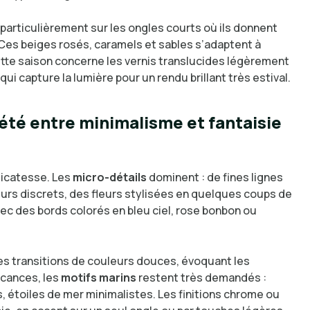
particulièrement sur les ongles courts où ils donnent
 Ces beiges rosés, caramels et sables s’adaptent à
tte saison concerne les vernis translucides légèrement
 qui capture la lumière pour un rendu brillant très estival.
 été entre minimalisme et fantaisie
délicatesse. Les
micro-détails
dominent : de fines lignes
œurs discrets, des fleurs stylisées en quelques coups de
ec des bords colorés en bleu ciel, rose bonbon ou
es transitions de couleurs douces, évoquant les
acances, les
motifs marins
restent très demandés :
, étoiles de mer minimalistes. Les finitions chrome ou