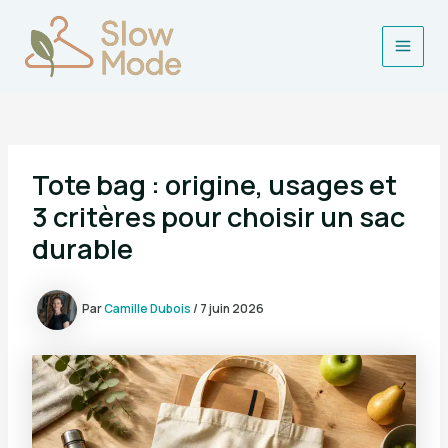
Aller
au
contenu
Main
Men
Tote bag : origine, usages et
3 critères pour choisir un sac
durable
Par
Camille Dubois
/
7 juin 2026