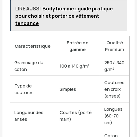
LIRE AUSSI
Body homme : guide pratique
pour choisir et porter ce vêtement
tendance
Entrée de
Qualité
Caractéristique
gamme
Premium
Grammage du
250 à 340
100 à 140 g/m²
coton
g/m²
Coutures
Type de
Simples
en croix
coutures
(anses)
Longues
Longueur des
Courtes (porté
(60-70
anses
main)
cm)
Coton