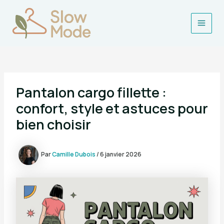
Aller
au
contenu
Main
Men
Pantalon cargo fillette :
confort, style et astuces pour
bien choisir
Par
Camille Dubois
/
6 janvier 2026