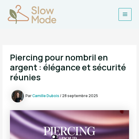
Aller
au
contenu
Main
Men
Piercing pour nombril en
argent : élégance et sécurité
réunies
Par
Camille Dubois
/
28 septembre 2025