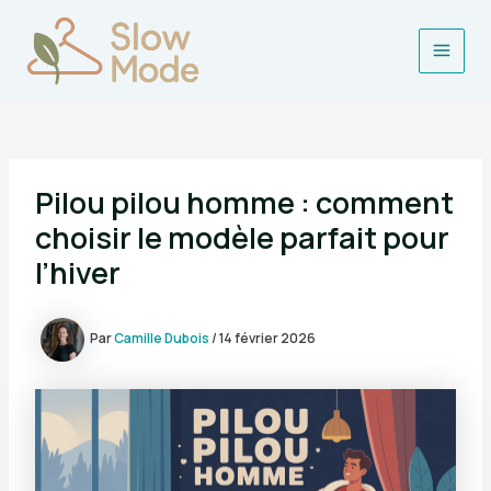
Aller
au
contenu
Main
Men
Pilou pilou homme : comment
choisir le modèle parfait pour
l’hiver
Par
Camille Dubois
/
14 février 2026