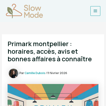
Aller
au
contenu
Main
Men
Primark montpellier :
horaires, accès, avis et
bonnes affaires à connaître
Par
Camille Dubois
/
11 février 2026