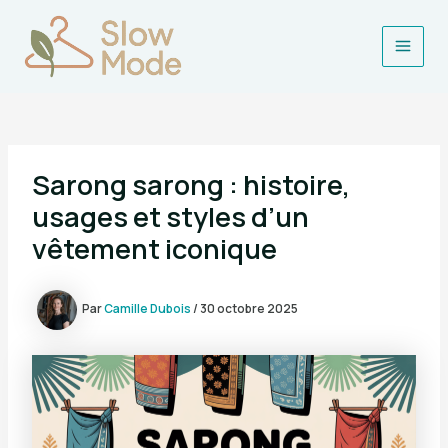
Aller
au
contenu
Main
Men
Sarong sarong : histoire,
usages et styles d’un
vêtement iconique
Par
Camille Dubois
/
30 octobre 2025