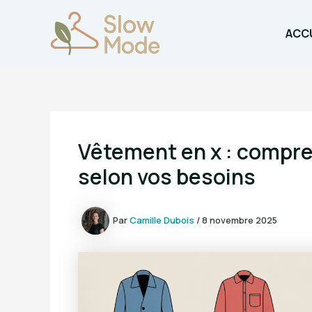
Aller
au
ACCU
contenu
Vêtement en x : compren
selon vos besoins
Par
Camille Dubois
/
8 novembre 2025