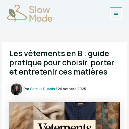
Aller
au
contenu
Main
Men
Les vêtements en B : guide
pratique pour choisir, porter
et entretenir ces matières
Par
Camille Dubois
/
26 octobre 2025