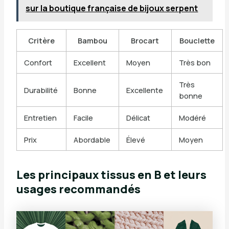
sur la boutique française de bijoux serpent
Critère
Bambou
Brocart
Bouclette
Confort
Excellent
Moyen
Très bon
Très
Durabilité
Bonne
Excellente
bonne
Entretien
Facile
Délicat
Modéré
Prix
Abordable
Élevé
Moyen
Les principaux tissus en B et leurs
usages recommandés