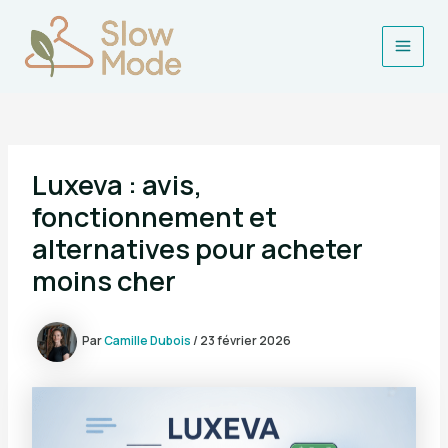
Aller
au
contenu
Main
Men
Luxeva : avis,
fonctionnement et
alternatives pour acheter
moins cher
Par
Camille Dubois
/
23 février 2026