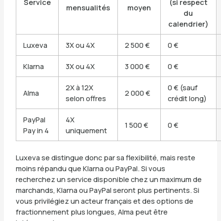
Service
(si respect
mensualités
moyen
du
calendrier)
Luxeva
3X ou 4X
2 500 €
0 €
Klarna
3X ou 4X
3 000 €
0 €
2X à 12X
0 € (sauf
Alma
2 000 €
selon offres
crédit long)
PayPal
4X
1 500 €
0 €
Pay in 4
uniquement
Luxeva se distingue donc par sa flexibilité, mais reste
moins répandu que Klarna ou PayPal. Si vous
recherchez un service disponible chez un maximum de
marchands, Klarna ou PayPal seront plus pertinents. Si
vous privilégiez un acteur français et des options de
fractionnement plus longues, Alma peut être