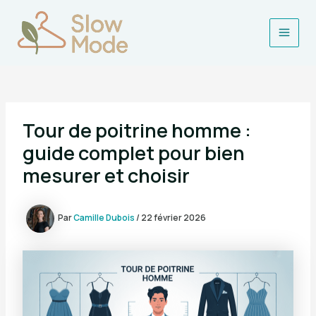
Aller
au
contenu
Main
Men
Tour de poitrine homme :
guide complet pour bien
mesurer et choisir
Par
Camille Dubois
/
22 février 2026