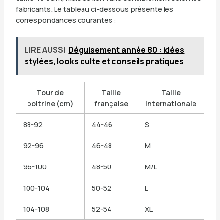
fabricants. Le tableau ci-dessous présente les
correspondances courantes :
LIRE AUSSI
Déguisement année 80 : idées
stylées, looks culte et conseils pratiques
Tour de
Taille
Taille
poitrine (cm)
française
internationale
88-92
44-46
S
92-96
46-48
M
96-100
48-50
M/L
100-104
50-52
L
104-108
52-54
XL