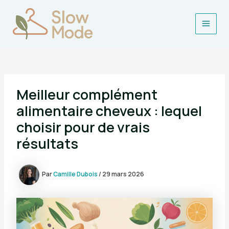
Aller
au
contenu
Main
Men
Meilleur complément
alimentaire cheveux : lequel
choisir pour de vrais
résultats
Par
Camille Dubois
/
29 mars 2026