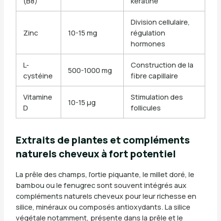
(B8)
kératine
Division cellulaire,
Zinc
10-15 mg
régulation
hormones
L-
Construction de la
500-1000 mg
cystéine
fibre capillaire
Vitamine
Stimulation des
10-15 µg
D
follicules
Extraits de plantes et compléments
naturels cheveux à fort potentiel
La prêle des champs, l’ortie piquante, le millet doré, le
bambou ou le fenugrec sont souvent intégrés aux
compléments naturels cheveux pour leur richesse en
silice, minéraux ou composés antioxydants. La silice
végétale notamment, présente dans la prêle et le